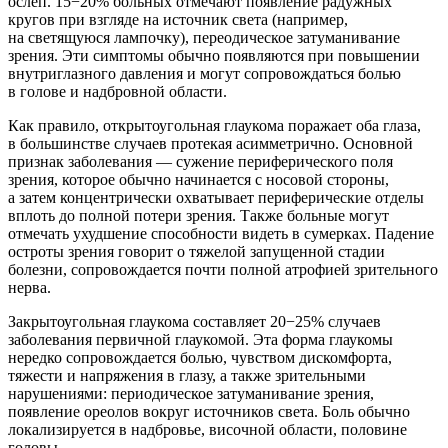
ослеп. 15−20% больных отмечают появление радужных
кругов при взгляде на источник света (например,
на светящуюся лампочку), переодическое затуманивание
зрения. Эти симптомы обычно появляются при повышении
внутриглазного давления и могут сопровождаться болью
в голове и надбровной области.
Как правило, открытоугольная глаукома поражает оба глаза,
в большинстве случаев протекая асимметрично. Основной
признак заболевания — сужение периферического поля
зрения, которое обычно начинается с носовой стороны,
а затем концентрически охватывает периферические отделы
вплоть до полной потери зрения. Также больные могут
отмечать ухудшение способности видеть в сумерках. Падение
остроты зрения говорит о тяжелой запущенной стадии
болезни, сопровождается почти полной атрофией зрительного
нерва.
Закрытоугольная глаукома составляет 20−25% случаев
заболевания первичной глаукомой. Эта форма глаукомы
нередко сопровождается болью, чувством дискомфорта,
тяжести и напряжения в глазу, а также зрительными
нарушениями: периодическое затуманивание зрения,
появление ореолов вокруг источников света. Боль обычно
локализируется в надбровье, височной области, половине
головы.