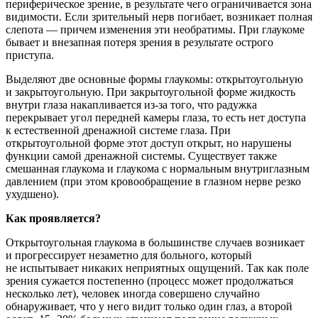
периферическое зрение, в результате чего ограничивается зона
видимости. Если зрительный нерв погибает, возникает полная
слепота — причем изменения эти необратимы. При глаукоме
бывает и внезапная потеря зрения в результате острого
приступа.
Выделяют две основные формы глаукомы: открытоугольную
и закрытоугольную. При закрытоугольной форме жидкость
внутри глаза накапливается из-за того, что радужка
перекрывает угол передней камеры глаза, то есть нет доступа
к естественной дренажной системе глаза. При
открытоугольной форме этот доступ открыт, но нарушены
функции самой дренажной системы. Существует также
смешанная глаукома и глаукома с нормальным внутриглазным
давлением (при этом кровообращение в глазном нерве резко
ухудшено).
Как проявляется?
Открытоугольная глаукома в большинстве случаев возникает
и прогрессирует незаметно для больного, который
не испытывает никаких неприятных ощущений. Так как поле
зрения сужается постепенно (процесс может продолжаться
несколько лет), человек иногда совершено случайно
обнаруживает, что у него видит только один глаз, а второй