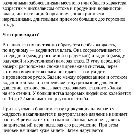
различными заболеваниями местного или общего характера,
возрастным дисбалансом оттока и продукции водянистой
влаги, интоксикацией организма, эндокринными
нарушениями, длительным приемом больших доз гормонов
и т. д.
Что происходит?
В наших глазах постоянно образуется особая жидкость,
по научному — водянистая влага. Она сосредотачивается
в передней (между роговицей и радужкой) и задней (между
радужкой и хрусталиком) камерах глаза. В углу передней
камеры расположена сложная дренажная система, через
которую водянистая влага покидает глаз и уходит
в кровеносное русло. Баланс между образованием и оттоком
водянистой влаги и определяет внутриглазное давление —
давление, которое оказывает содержимое глазного яблока
на его стенки. У большинства здоровых людей оно колеблется
от 16 до 22 миллиметров ртутного столба.
При глаукоме в больном глазу циркуляция нарушается,
жидкость накапливается и внутриглазное давление начинает
расти. В результате этого глазное яблоко начинает давить
на зрительный нерв, вызывая его разрушение. При этом
человек начинает хуже видеть. Затем нарушается