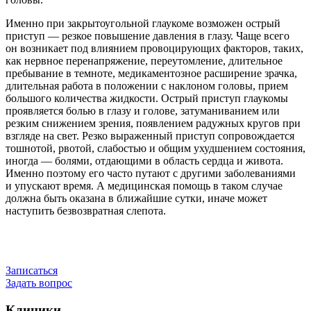
Именно при закрытоугольной глаукоме возможен острый
приступ — резкое повышение давления в глазу. Чаще всего
он возникает под влиянием провоцирующих факторов, таких,
как нервное перенапряжение, переутомление, длительное
пребывание в темноте, медикаментозное расширение зрачка,
длительная работа в положении с наклоном головы, прием
большого количества жидкости. Острый приступ глаукомы
проявляется болью в глазу и голове, затуманиванием или
резким снижением зрения, появлением радужных кругов при
взгляде на свет. Резко выраженный приступ сопровождается
тошнотой, рвотой, слабостью и общим ухудшением состояния,
иногда — болями, отдающими в область сердца и живота.
Именно поэтому его часто путают с другими заболеваниями
и упускают время. А медицинская помощь в таком случае
должна быть оказана в ближайшие сутки, иначе может
наступить безвозвратная слепота.
Записаться
Задать вопрос
Клиники