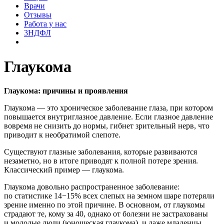
Врачи
Отзывы
Работа у нас
3НДФЛ
Глаукома
Глаукома: причины и проявления
Глаукома — это хроническое заболевание глаза, при котором
повышается внутриглазное давление. Если глазное давление
вовремя не снизить до нормы, гибнет зрительный нерв, что
приводит к необратимой слепоте.
Существуют глазные заболевания, которые развиваются
незаметно, но в итоге приводят к полной потере зрения.
Классический пример — глаукома.
Глаукома довольно распространенное заболевание:
по статистике 14−15% всех слепых на земном шаре потеряли
зрение именно по этой причине. В основном, от глаукомы
страдают те, кому за 40, однако от болезни не застрахованы
и молодые люди (юношеская глаукома), и даже младенцы