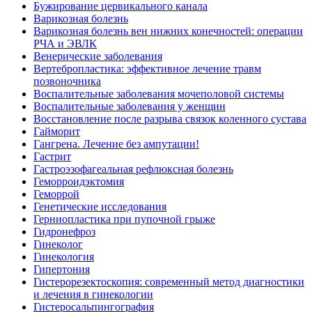
Бужирование цервикального канала
Варикозная болезнь
Варикозная болезнь вен нижних конечностей: операции
РЧА и ЭВЛК
Венерические заболевания
Вертебропластика: эффективное лечение травм
позвоночника
Воспалительные заболевания мочеполовой системы
Воспалительные заболевания у женщин
Восстановление после разрыва связок коленного сустава
Гайморит
Гангрена. Лечение без ампутации!
Гастрит
Гастроэзофагеальная рефлюксная болезнь
Геморроидэктомия
Геморрой
Генетические исследования
Герниопластика при пупочной грыже
Гидронефроз
Гинеколог
Гинекология
Гипертония
Гистерорезектоскопия: современный метод диагностики
и лечения в гинекологии
Гистеросальпингография