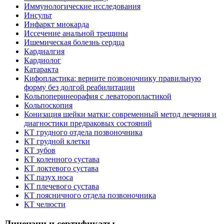
Иммунологические исследования
Инсульт
Инфаркт миокарда
Иссечение анальной трещины
Ишемическая болезнь сердца
Кардиалгия
Кардиолог
Катаракта
Кифопластика: верните позвоночнику правильную
форму без долгой реабилитации
Кольпоперинеорафия с леваторопластикой
Кольпоскопия
Конизация шейки матки: современный метод лечения и
диагностики предраковых состояний
КТ грудного отдела позвоночника
КТ грудной клетки
КТ зубов
КТ коленного сустава
КТ локтевого сустава
КТ пазух носа
КТ плечевого сустава
КТ поясничного отдела позвоночника
КТ челюсти
Лицензии и сертификаты