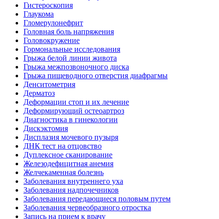
Гистероскопия
Глаукома
Гломерулонефрит
Головная боль напряжения
Головокружение
Гормональные исследования
Грыжа белой линии живота
Грыжа межпозвоночного диска
Грыжа пищеводного отверстия диафрагмы
Денситометрия
Дерматоз
Деформации стоп и их лечение
Деформирующий остеоартроз
Диагностика в гинекологии
Дискэктомия
Дисплазия мочевого пузыря
ДНК тест на отцовство
Дуплексное сканирование
Железодефицитная анемия
Желчекаменная болезнь
Заболевания внутреннего уха
Заболевания надпочечников
Заболевания передающиеся половым путем
Заболевания червеобразного отростка
Запись на прием к врачу