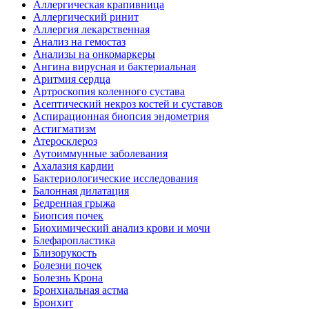
Аллергическая крапивница
Аллергический ринит
Аллергия лекарственная
Анализ на гемостаз
Анализы на онкомаркеры
Ангина вирусная и бактериальная
Аритмия сердца
Артроскопия коленного сустава
Асептический некроз костей и суставов
Аспирационная биопсия эндометрия
Астигматизм
Атеросклероз
Аутоиммунные заболевания
Ахалазия кардии
Бактериологические исследования
Балонная дилатация
Бедренная грыжа
Биопсия почек
Биохимический анализ крови и мочи
Блефаропластика
Близорукость
Болезни почек
Болезнь Крона
Бронхиальная астма
Бронхит