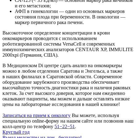
СА-125 (< 35 Ед/мл) — основной маркер рака яичников
и его метастазов;
АФП в гинекологии — один из основных маркеров
состояния плода при беременности. В онкологии —
маркер первичного рака печени.
Высокоточное определение концентрации в крови
онкомаркеров проводится с использованием
роботизированной системы VersaCell и современных
иммунохимических анализаторов CENTAUR XP, IMMULITE
2000xpi (Германия, США).
В Медицинском Di центре сдать анализ на онкомаркеры
можно в любом отделении Саратова и Энгельса, а также
в наших филиалах в Саратовской области. Современное
оборудование зарубежного производства обеспечивает
высочайшую точность диагностики рака и наличия раковых
клеток. За счет высокого доверия, которое нам ежедневно
оказывают пациенты, мы можем и дальше оставлять низкие
цены на лабораторные исследования в нашей клинике!
Записаться на прием к онкологу
Вы можете, используя
специальную online-форму на нашем сайте или позвонив наш
колл-центр по телефону
51−22−51
.
Круглый год
Выезд медсестры на дом - бесплатно!