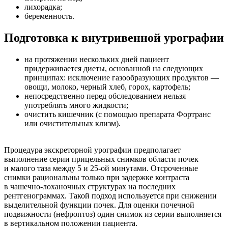
лихорадка;
беременность.
Подготовка к внутривенной урографии
на протяжении нескольких дней пациент
придерживается диеты, основанной на следующих
принципах: исключение газообразующих продуктов —
овощи, молоко, черный хлеб, горох, картофель;
непосредственно перед обследованием нельзя
употреблять много жидкости;
очистить кишечник (с помощью препарата Фортранс
или очистительных клизм).
Процедура экскреторной урографии предполагает
выполнение серии прицельных снимков области почек
и малого таза между 5 и 25-ой минутами. Отсроченные
снимки рациональны только при задержке контраста
в чашечно-лоханочных структурах на последних
рентгенограммах. Такой подход используется при снижении
выделительной функции почек. Для оценки почечной
подвижности (нефроптоз) один снимок из серии выполняется
в вертикальном положении пациента.