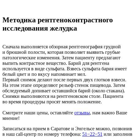
Методика рентгеноконтрастного
исследования желудка
Сначала выполняется обзорная рентгенография грудной
и брюшной полости, которая позволяет выявить грубые
патологические изменения. Затем пациенту предлагают
выпить контрастное вещество. Барий для рентгена
используется в виде сульфата. Взвесь сульфата бария имеет
белый цвет и по вкусу напоминает мел.
Первый снимок делают после первых двух глотков взвеси.
На этом этапе определяют рельеф стенок пищевода. Затем
обследуемый допивает оставшийся барий (около стакана).
Снимки выполняются на рентгеновском столе. Пациента
во время процедуры просят менять положение.
Смотрите наши цены, оставляйте
отзывы
, нам важно Ваше
мнение!
Записаться на прием в Саратове и Энгельсе можно, позвонив
в наш call-центр по номеру телефона:
51−22−51
или заполнив