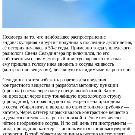
Несмотря на то, что наибольшее распространение
эндоваскулярная хирургия получила в последние десятилетия,
её история началась в 50-е годы. Примерно тогда у шведского
радиолога Свена Сельдингера приключился, по его
собственным словам, «острый приступ здравого смысла» —
ему пришла в голову идея вводить в сосуды жидкость
(контрастное вещество), делавшую их видимыми на рентгене.
Сельдингер хотел избежать разрезов для введения
контрастного вещества и разработал методику пункции
(прокола) сосуда через кожу специальной иглой. Затем
он проводил через иглу тончайшую проволочную струну
(проводник), которая под контролем рентгена проходила
в сосуд, убирал иглу и вводил по струне тонкую трубочку —
катетер. Через катетер впрыскивалось контрастное вещество
и делался снимок — на рентгеновской плёнке появлялось
чёткое изображение сосуда. И по сей день эти инструменты —
игла, проводник, катетер — используются в эндоваскулярной
хирургии. В этой области медицины качество инструмента,