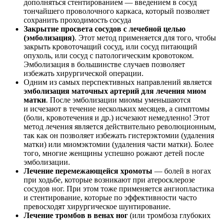
дополняться стентированием — введением в сосуд
тончайшего проволочного каркаса, который позволяет
сохранить проходимость сосуда
Закрытие просвета сосудов с лечебной целью
(эмболизация)
. Этот метод применяется для того, чтобы
закрыть кровоточащий сосуд, или сосуд питающий
опухоль, или сосуд с патологическим кровотоком.
Эмболизация в большинстве случаев позволяет
избежать хирургической операции.
Одним из самых перспективных направлений является
эмболизация маточных артерий для лечения миом
матки
. После эмболизации миомы уменьшаются
и исчезают в течение нескольких месяцев, а симптомы
(боли, кровотечения и др.) исчезают немедленно! Этот
метод лечения является действительно революционным,
так как он позволяет избежать гистерэктомии (удаления
матки) или миомэктомии (удаления части матки). Более
того, многие женщины успешно рожают детей после
эмболизации.
Лечение перемежающейся хромоты
— болей в ногах
при ходьбе, которые возникают при атеросклерозе
сосудов ног. При этом тоже применяется ангиопластика
и стентирование, которые по эффективности часто
превосходят хирургическое шунтирование.
Лечение тромбов в венах ног
(или тромбоза глубоких