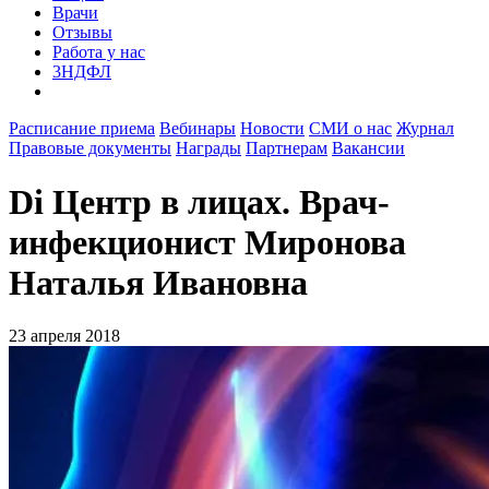
Врачи
Отзывы
Работа у нас
3НДФЛ
Расписание приема
Вебинары
Новости
СМИ о нас
Журнал
Правовые документы
Награды
Партнерам
Вакансии
Di Центр в лицах. Врач-
инфекционист Миронова
Наталья Ивановна
23 апреля 2018