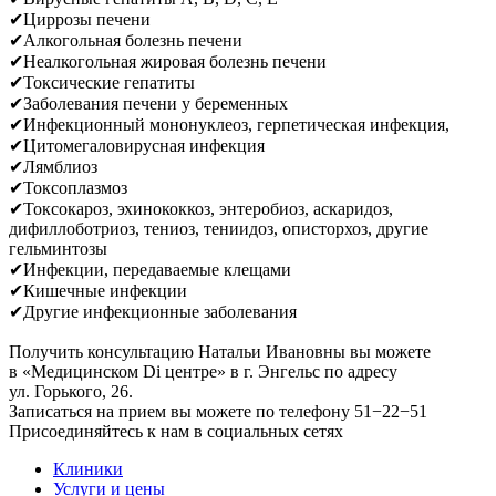
✔Циррозы печени
✔Алкогольная болезнь печени
✔Неалкогольная жировая болезнь печени
✔Токсические гепатиты
✔Заболевания печени у беременных
✔Инфекционный мононуклеоз, герпетическая инфекция,
✔Цитомегаловирусная инфекция
✔Лямблиоз
✔Токсоплазмоз
✔Токсокароз, эхинококкоз, энтеробиоз, аскаридоз,
дифиллоботриоз, тениоз, тениидоз, описторхоз, другие
гельминтозы
✔Инфекции, передаваемые клещами
✔Кишечные инфекции
✔Другие инфекционные заболевания
Получить консультацию Натальи Ивановны вы можете
в «Медицинском Di центре» в г. Энгельс по адресу
ул. Горького, 26.
Записаться на прием вы можете по телефону 51−22−51
Присоединяйтесь к нам в социальных сетях
Клиники
Услуги и цены