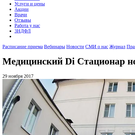
Услуги и цены
Акции
Врачи
Отзывы
Работа у нас
3НДФЛ
Расписание приема
Вебинары
Новости
СМИ о нас
Журнал
Пра
Медицинский Di Стационар н
29 ноября 2017